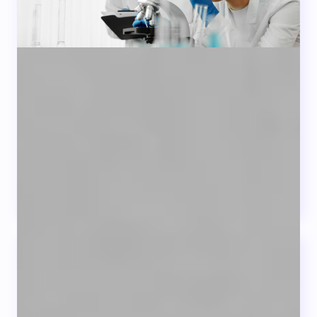
Innovación y Obesidad
Contra la grasa, sin efectos secundarios.
La investigación de nuevas terapias
de
prevención y tratamiento puede ...
LEER +