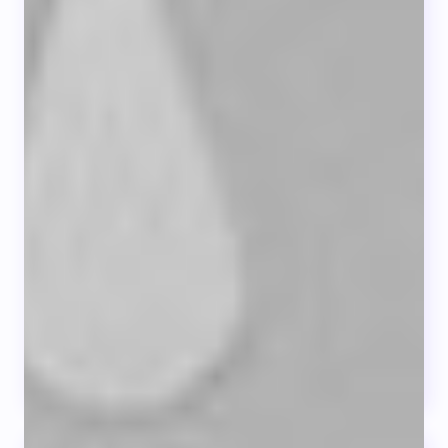
Nuevas tecnologias
Avances en diabetes
Durante la última década, se han
desarrollado
NN TT
que...
LEER +