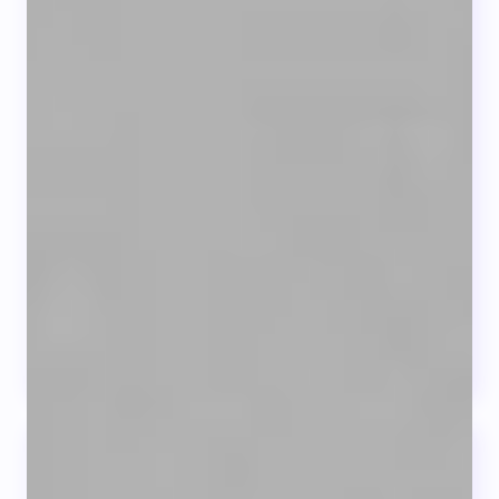
Sanidad abrirá 8 hospitales de día
de diabetes en la Comunidad en
2023.
La Consellería atiende la reivindicación de
enfermos
y endocrinos para ofrecer
...
LEER +